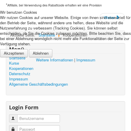
*
Affiliate, bei Verwendung des Rabattcode erhalten wir eine Provision
Wir benutzen Cookies
Weiter
Wir nutzen Cookies auf unserer Website. Einige von ihnen sind essenziell für
den Betrieb der Seite, während andere uns helfen, diese Website und die
Nutzererfahrung zu verbessern (Tracking Cookies). Sie können selbst
entscheiden, ob Sie die Cookies zulassen möchten. Bitte beachten Sie, dass
Aktuelle Seite:
Startseite
Kooperationen
bei einer Ablehnung womöglich nicht mehr alle Funktionalitäten der Seite zur
Verfügung stehen.
Menü
Akzeptieren
Ablehnen
Startseite
Weitere Informationen
|
Impressum
Kurse
Kooperationen
Datenschutz
Impressum
Allgemeine Geschäftsbedingungen
Login Form
Benutzername
Passwort